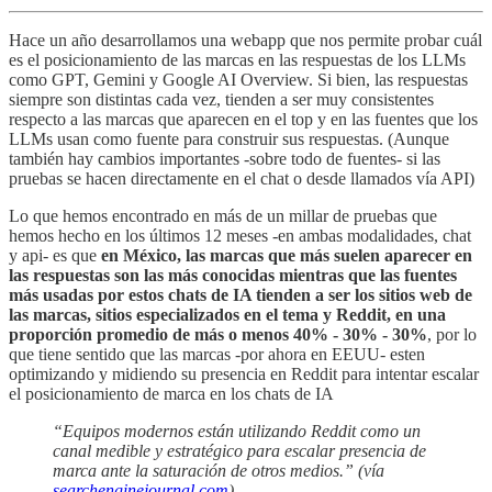
Hace un año desarrollamos una webapp que nos permite probar cuál
es el posicionamiento de las marcas en las respuestas de los LLMs
como GPT, Gemini y Google AI Overview. Si bien, las respuestas
siempre son distintas cada vez, tienden a ser muy consistentes
respecto a las marcas que aparecen en el top y en las fuentes que los
LLMs usan como fuente para construir sus respuestas. (Aunque
también hay cambios importantes -sobre todo de fuentes- si las
pruebas se hacen directamente en el chat o desde llamados vía API)
Lo que hemos encontrado en más de un millar de pruebas que
hemos hecho en los últimos 12 meses -en ambas modalidades, chat
y api- es que
en México, las marcas que más suelen aparecer en
las respuestas son las más conocidas mientras que las fuentes
más usadas por estos chats de IA tienden a ser los sitios web de
las marcas, sitios especializados en el tema y Reddit, en una
proporción promedio de más o menos 40% - 30% - 30%
, por lo
que tiene sentido que las marcas -por ahora en EEUU- esten
optimizando y midiendo su presencia en Reddit para intentar escalar
el posicionamiento de marca en los chats de IA
“Equipos modernos están utilizando Reddit como un
canal medible y estratégico para escalar presencia de
marca ante la saturación de otros medios.” (vía
searchenginejournal.com
)