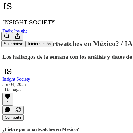
Daily Insight
¿Fiebre por smartwatches en México? / IAn
Suscribirse
Iniciar sesión
Los hallazgos de la semana con los análisis y datos de
Insight Society
abr 03, 2025
∙ De pago
1
Compartir
¿Fiebre por smartwatches en México?