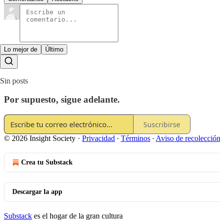
Lo mejor de
Último
Sin posts
Por supuesto, sigue adelante.
Suscribirse
© 2026 Insight Society
·
Privacidad
∙
Términos
∙
Aviso de recolecció
Crea tu Substack
Descargar la app
Substack
es el hogar de la gran cultura