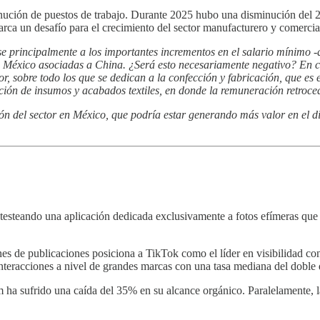
minución de puestos de trabajo. Durante 2025 hubo una disminución del 2
arca un desafío para el crecimiento del sector manufacturero y comercia
principalmente a los importantes incrementos en el salario mínimo -qu
e México asociadas a China. ¿Será esto necesariamente negativo? En c
tor, sobre todo los que se dedican a la confección y fabricación, que 
cción de insumos y acabados textiles, en donde la remuneración retroce
ción del sector en México, que podría estar generando más valor en el 
 testeando una aplicación dedicada exclusivamente a fotos efímeras que
nes de publicaciones posiciona a TikTok como el líder en visibilidad co
interacciones a nivel de grandes marcas con una tasa mediana del dobl
 ha sufrido una caída del 35% en su alcance orgánico. Paralelamente, la